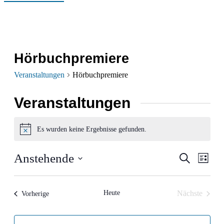
Hörbuchpremiere
Veranstaltungen
Hörbuchpremiere
Veranstaltungen
Es wurden keine Ergebnisse gefunden.
Hinweis
Verans
Ver
Anstehende
Suche
Liste
Ans
Datum
Suche
wählen.
Nav
und
Heute
Nächste
Veranstaltungen
Vorherige
Veranstalt
Ansich