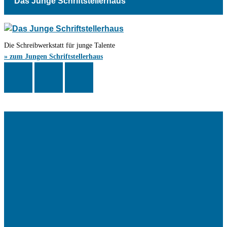
Das Junge Schriftstellerhaus
Die Schreibwerkstatt für junge Talente
» zum Jungen Schriftstellerhaus
Das Schriftstellerhaus ist ein beliebter Treffpunkt für Autorinnen und
Autoren aus Stuttgart und der Region sowie ein Veranstaltungsort für
Lesungen, Tagungen und Schreibwerkstätten.