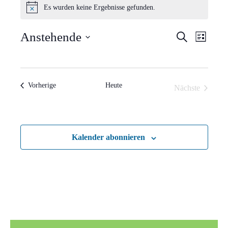
Es wurden keine Ergebnisse gefunden.
Hinweis
Verans
Vera
Anstehende
Suche
Liste
Ansi
Suche
Datum
Navi
wählen.
und
Veranstaltungen
Vorherige
Heute
Nächste
Ansich
Veranstaltun
Naviga
Kalender abonnieren