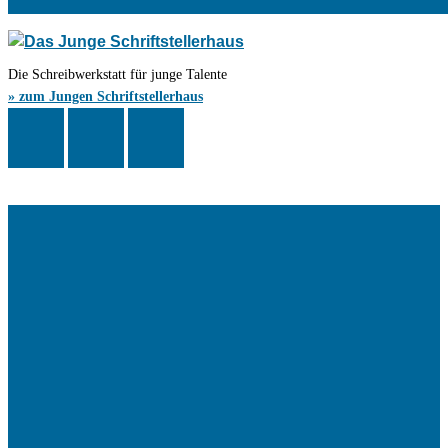
Die Schreibwerkstatt für junge Talente
» zum Jungen Schriftstellerhaus
Das Schriftstellerhaus ist ein beliebter Treffpunkt für Autorinnen und
Autoren aus Stuttgart und der Region sowie ein Veranstaltungsort für
Lesungen, Tagungen und Schreibwerkstätten.