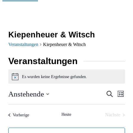
Kiepenheuer & Witsch
Veranstaltungen
Kiepenheuer & Witsch
Veranstaltungen
Es wurden keine Ergebnisse gefunden.
Hinweis
Verans
Ver
Anstehende
Suche
Liste
Ans
Datum
Suche
wählen.
Nav
und
Heute
Nächste
Veranstaltungen
Vorherige
Veranstalt
Ansich