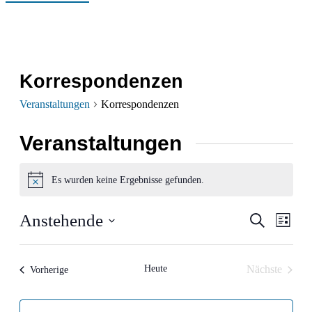
Korrespondenzen
Veranstaltungen
Korrespondenzen
Veranstaltungen
Es wurden keine Ergebnisse gefunden.
Hinweis
Verans
Ver
Anstehende
Suche
Liste
Ans
Datum
Suche
wählen.
Nav
und
Heute
Nächste
Veranstaltungen
Vorherige
Veranstalt
Ansich