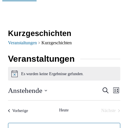
Kurzgeschichten
Veranstaltungen
Kurzgeschichten
Veranstaltungen
Es wurden keine Ergebnisse gefunden.
Hinweis
Verans
Ver
Anstehende
Suche
Liste
Ans
Datum
Suche
wählen.
Nav
und
Heute
Nächste
Veranstaltungen
Vorherige
Veranstalt
Ansich