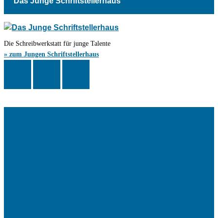
Das Junge Schriftstellerhaus
Die Schreibwerkstatt für junge Talente
» zum Jungen Schriftstellerhaus
Das Schriftstellerhaus ist ein beliebter Treffpunkt für Autorinnen und
Autoren aus Stuttgart und der Region sowie ein Veranstaltungsort für
Lesungen, Tagungen und Schreibwerkstätten.