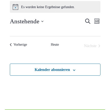
Veranstaltungen
Es wurden keine Ergebnisse gefunden.
Hinweis
Verans
Vera
Anstehende
Suche
Liste
Ansi
Suche
Datum
Navi
wählen.
und
Veranstaltungen
Vorherige
Heute
Nächste
Ansich
Veranstaltun
Naviga
Kalender abonnieren