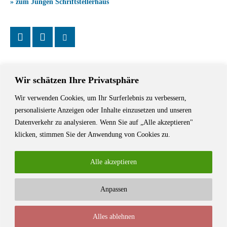
» zum Jungen Schriftstellerhaus
Wir schätzen Ihre Privatsphäre
Wir verwenden Cookies, um Ihr Surferlebnis zu verbessern,
Das Schriftstellerhaus ist ein beliebter Treffpunkt für Autorinnen und
personalisierte Anzeigen oder Inhalte einzusetzen und unseren
Autoren aus Stuttgart und der Region sowie ein Veranstaltungsort für
Datenverkehr zu analysieren. Wenn Sie auf „Alle akzeptieren"
Lesungen, Tagungen und Schreibwerkstätten.
klicken, stimmen Sie der Anwendung von Cookies zu.
Alle akzeptieren
Anpassen
© Stuttgarter Schriftstellerhaus
Alles ablehnen
Newsletter
Impressum / Kontakt