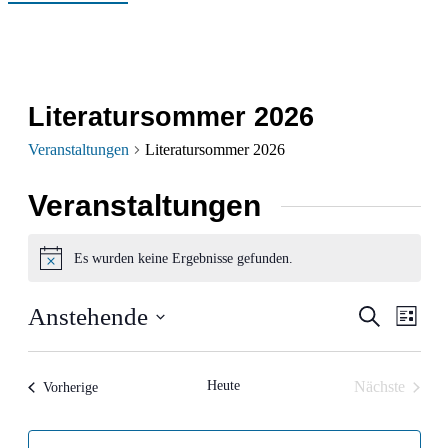
Literatursommer 2026
Veranstaltungen
Literatursommer 2026
Veranstaltungen
Es wurden keine Ergebnisse gefunden.
Hinweis
Verans
Ver
Anstehende
Suche
Liste
Ans
Datum
Suche
wählen.
Nav
und
Heute
Nächste
Veranstaltungen
Vorherige
Veranstalt
Ansich