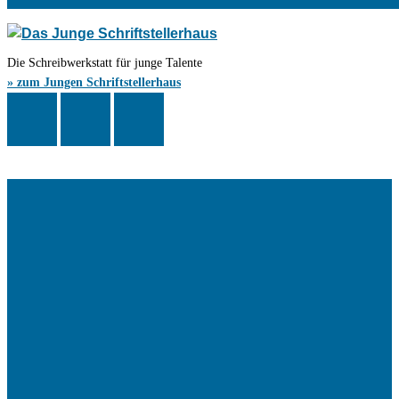
Die Schreibwerkstatt für junge Talente
» zum Jungen Schriftstellerhaus
Das Schriftstellerhaus ist ein beliebter Treffpunkt für Autorinnen und
Autoren aus Stuttgart und der Region sowie ein Veranstaltungsort für
Lesungen, Tagungen und Schreibwerkstätten.