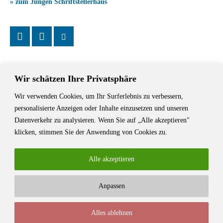
» zum Jungen Schriftstellerhaus
Wir schätzen Ihre Privatsphäre
Wir verwenden Cookies, um Ihr Surferlebnis zu verbessern,
Das Schriftstellerhaus ist ein beliebter Treffpunkt für Autorinnen und
personalisierte Anzeigen oder Inhalte einzusetzen und unseren
Autoren aus Stuttgart und der Region sowie ein Veranstaltungsort für
Datenverkehr zu analysieren. Wenn Sie auf „Alle akzeptieren"
Lesungen, Tagungen und Schreibwerkstätten.
klicken, stimmen Sie der Anwendung von Cookies zu.
Alle akzeptieren
Anpassen
© Stuttgarter Schriftstellerhaus
Alles ablehnen
Newsletter
Impressum / Kontakt