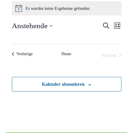
Veranstaltungen
Es wurden keine Ergebnisse gefunden.
Hinweis
Verans
Vera
Anstehende
Suche
Liste
Ansi
Suche
Datum
Navi
wählen.
und
Veranstaltungen
Vorherige
Heute
Nächste
Ansich
Veranstaltun
Naviga
Kalender abonnieren