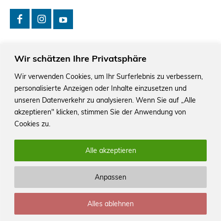
Wir schätzen Ihre Privatsphäre
Wir verwenden Cookies, um Ihr Surferlebnis zu verbessern,
personalisierte Anzeigen oder Inhalte einzusetzen und
Das Schriftstellerhaus ist ein beliebter Treffpunkt für
Autorinnen und Autoren aus Stuttgart und der Region sowie
unseren Datenverkehr zu analysieren. Wenn Sie auf „Alle
ein Veranstaltungsort für Lesungen, Tagungen und
akzeptieren" klicken, stimmen Sie der Anwendung von
Schreibwerkstätten.
Cookies zu.
Alle akzeptieren
Anpassen
© Stuttgarter Schriftstellerhaus
Alles ablehnen
Newsletter
Impressum / Kontakt