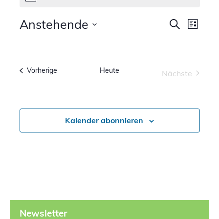
Verans
Anstehende
Vera
Suche
Liste
Ansi
Suche
Datum
Navi
wählen.
und
Veranstaltungen
Vorherige
Heute
Nächste
Ansicht
Veranstalt
Naviga
Kalender abonnieren
Newsletter