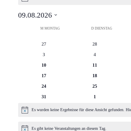
Hinweis
09.08.2026
Datum
Kalender
M
MONTAG
D
DIENSTAG
wählen.
von
0
0
27
28
Veranstaltungen
Veranstaltungen
Veranstaltungen
0
0
3
4
Veranstaltungen
Veranstaltungen
0
0
10
11
Veranstaltungen
Veranstaltungen
0
0
17
18
Veranstaltungen
Veranstaltungen
0
0
24
25
Veranstaltungen
Veranstaltungen
0
0
31
1
Veranstaltungen
Veranstaltungen
Es wurden keine Ergebnisse für diese Ansicht gefunden. Hi
Hinweis
Es gibt keine Veranstaltungen an diesem Tag.
Hinweis