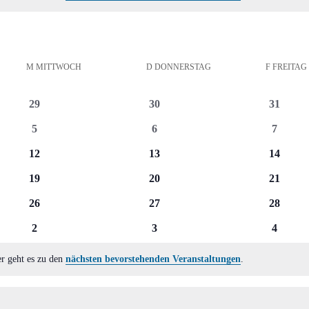
M
MITTWOCH
D
DONNERSTAG
F
FREITAG
0
0
0
29
30
31
Veranstaltungen
Veranstaltungen
Veranst
0
0
0
5
6
7
Veranstaltungen
Veranstaltungen
Veranst
0
0
0
12
13
14
Veranstaltungen
Veranstaltungen
Veranst
0
0
0
19
20
21
Veranstaltungen
Veranstaltungen
Veranst
0
0
0
26
27
28
Veranstaltungen
Veranstaltungen
Veranst
0
0
0
2
3
4
Veranstaltungen
Veranstaltungen
Veranst
er geht es zu den
nächsten bevorstehenden Veranstaltungen
.