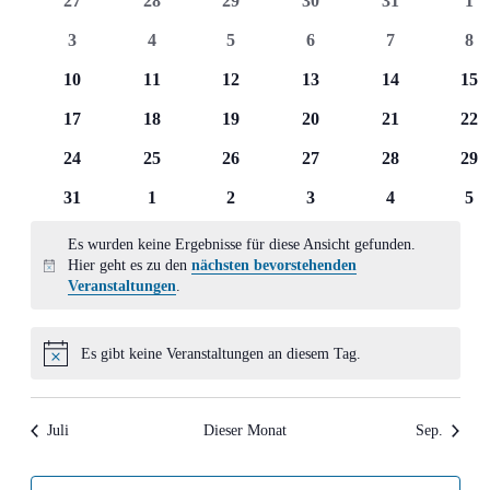
27
28
29
30
31
1
Ansich
Veranstaltungen
Veranstaltungen
Veranstaltungen
Veranstaltungen
Veranstaltungen
Veranstaltung
Ver
0
0
0
0
0
0
3
4
5
6
7
8
Naviga
Veranstaltungen
Veranstaltungen
Veranstaltungen
Veranstaltungen
Veranstaltun
Ver
0
0
0
0
0
0
10
11
12
13
14
15
Veranstaltungen
Veranstaltungen
Veranstaltungen
Veranstaltungen
Veranstaltung
Ver
0
0
0
0
0
0
17
18
19
20
21
22
Veranstaltungen
Veranstaltungen
Veranstaltungen
Veranstaltungen
Veranstaltung
Ver
0
0
0
0
0
0
24
25
26
27
28
29
Veranstaltungen
Veranstaltungen
Veranstaltungen
Veranstaltungen
Veranstaltung
Ver
0
0
0
0
0
0
31
1
2
3
4
5
Veranstaltungen
Veranstaltungen
Veranstaltungen
Veranstaltungen
Veranstaltun
Ver
Es wurden keine Ergebnisse für diese Ansicht gefunden.
Hier geht es zu den
nächsten bevorstehenden
Hinweis
Veranstaltungen
.
Es gibt keine Veranstaltungen an diesem Tag.
Hinweis
Juli
Dieser Monat
Sep.