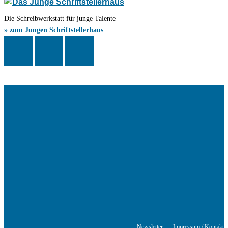
Die Schreibwerkstatt für junge Talente
» zum Jungen Schriftstellerhaus
Das Schriftstellerhaus ist ein beliebter Treffpunkt für Autorinnen und
Autoren aus Stuttgart und der Region sowie ein Veranstaltungsort für
Lesungen, Tagungen und Schreibwerkstätten.
© Stuttgarter Schriftstellerhaus
Newsletter
Impressum / Kontakt