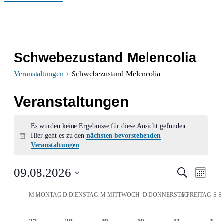
Schwebezustand Melencolia
Veranstaltungen
Schwebezustand Melencolia
Veranstaltungen
Es wurden keine Ergebnisse für diese Ansicht gefunden.
Hier geht es zu den
nächsten bevorstehenden
Hinweis
Veranstaltungen
.
Verans
Ver
09.08.2026
Suche
Monat
Ans
Datum
Suche
Kalender
M
MONTAG
D
DIENSTAG
M
MITTWOCH
D
DONNERSTAG
F
FREITAG
S
wählen.
Nav
und
von
0
0
0
0
0
0