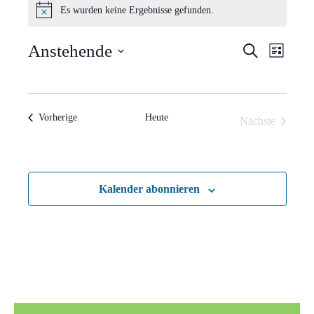
Es wurden keine Ergebnisse gefunden.
Hinweis
Verans
Vera
Anstehende
Suche
Liste
Ansi
Suche
Datum
Navi
wählen.
und
Veranstaltungen
Vorherige
Heute
Nächste
Ansich
Veranstaltun
Naviga
Kalender abonnieren