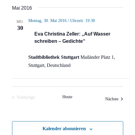
Ansi
Suche
Datum
Mai 2016
Navi
wählen.
und
Montag, 30. Mai 2016 / Uhrzeit: 19:30
MO.
Ansich
30
Eva Christina Zeller: „Auf Wasser
Naviga
schreiben – Gedichte“
Stadtbibliothek Stuttgart
Mailänder Platz 1,
Stuttgart, Deutschland
Vorherige
Heute
Veranstal
Nächste
Veranstaltungen
Kalender abonnieren