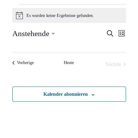
Veranstaltungen
Es wurden keine Ergebnisse gefunden.
Hinweis
Verans
Vera
Anstehende
Suche
Liste
Ansi
Suche
Datum
Navi
wählen.
und
Veranstaltungen
Vorherige
Heute
Nächste
Ansich
Veranstaltun
Naviga
Kalender abonnieren