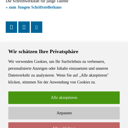
Die Schreibwerkstatt für junge Talente
» zum Jungen Schriftstellerhaus
Wir schätzen Ihre Privatsphäre
Wir verwenden Cookies, um Ihr Surferlebnis zu verbessern,
Das Schriftstellerhaus ist ein beliebter Treffpunkt für Autorinnen und
personalisierte Anzeigen oder Inhalte einzusetzen und unseren
Autoren aus Stuttgart und der Region sowie ein Veranstaltungsort für
Datenverkehr zu analysieren. Wenn Sie auf „Alle akzeptieren"
Lesungen, Tagungen und Schreibwerkstätten.
klicken, stimmen Sie der Anwendung von Cookies zu.
Alle akzeptieren
Anpassen
© Stuttgarter Schriftstellerhaus