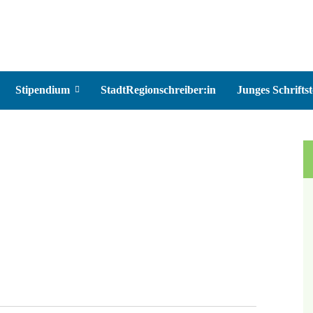
Stipendium
StadtRegionschreiber:in
Junges Schriftst