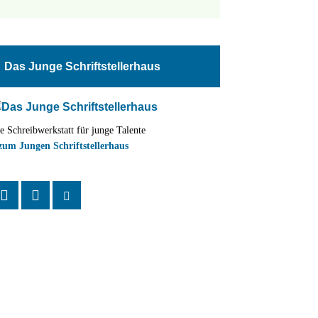
tungen
altung
Das Junge Schriftstellerhaus
en-
ion
e Schreibwerkstatt für junge Talente
,
zum Jungen Schriftstellerhaus
n