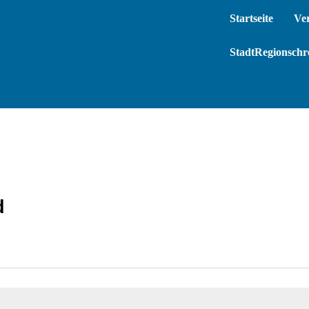
Startseite
Ve
StadtRegionschre
d