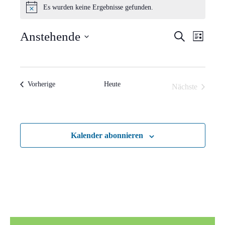
Es wurden keine Ergebnisse gefunden.
Hinweis
Verans
Vera
Anstehende
Suche
Liste
Ansi
Suche
Datum
Navi
wählen.
und
Veranstaltungen
Vorherige
Heute
Nächste
Ansich
Veranstaltun
Naviga
Kalender abonnieren