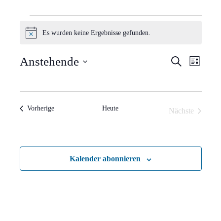
Veranstaltungen
Es wurden keine Ergebnisse gefunden.
Hinweis
Verans
Vera
Anstehende
Suche
Liste
Ansi
Suche
Datum
Navi
wählen.
und
Veranstaltungen
Vorherige
Heute
Nächste
Ansich
Veranstaltun
Naviga
Kalender abonnieren