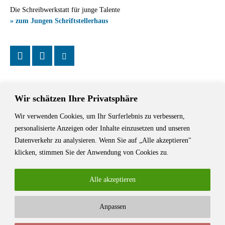
Die Schreibwerkstatt für junge Talente
» zum Jungen Schriftstellerhaus
Wir schätzen Ihre Privatsphäre
Wir verwenden Cookies, um Ihr Surferlebnis zu verbessern,
Das Schriftstellerhaus ist ein beliebter Treffpunkt für Autorinnen und
personalisierte Anzeigen oder Inhalte einzusetzen und unseren
Autoren aus Stuttgart und der Region sowie ein Veranstaltungsort für
Datenverkehr zu analysieren. Wenn Sie auf „Alle akzeptieren"
Lesungen, Tagungen und Schreibwerkstätten.
klicken, stimmen Sie der Anwendung von Cookies zu.
Alle akzeptieren
Anpassen
© Stuttgarter Schriftstellerhaus