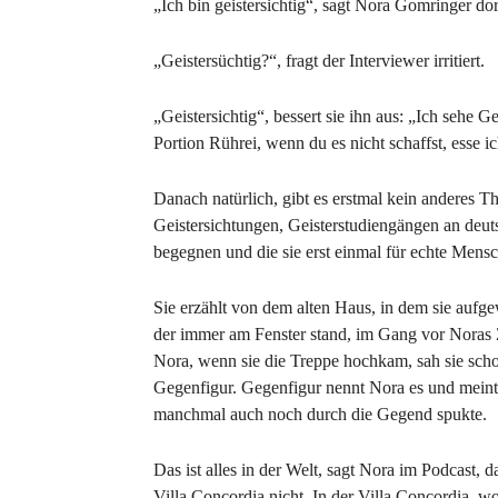
„Ich bin geistersichtig“, sagt Nora Gomringer dor
„Geistersüchtig?“, fragt der Interviewer irritiert.
„Geistersichtig“, bessert sie ihn aus: „Ich sehe Gei
Portion Rührei, wenn du es nicht schaffst, esse ic
Danach natürlich, gibt es erstmal kein anderes 
Geistersichtungen, Geisterstudiengängen an deutsc
begegnen und die sie erst einmal für echte Mensc
Sie erzählt von dem alten Haus, in dem sie aufge
der immer am Fenster stand, im Gang vor Noras Z
Nora, wenn sie die Treppe hochkam, sah sie sch
Gegenfigur. Gegenfigur nennt Nora es und meint
manchmal auch noch durch die Gegend spukte.
Das ist alles in der Welt, sagt Nora im Podcast, d
Villa Concordia nicht. In der Villa Concordia, wo 