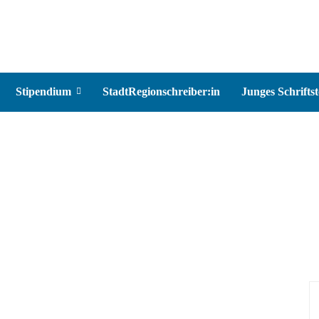
Stipendium
StadtRegionschreiber:in
Junges Schriftst