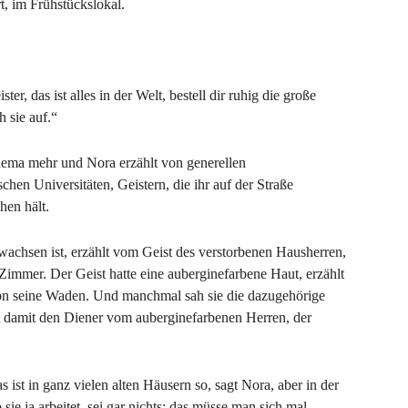
t, im Frühstückslokal.
ster, das ist alles in der Welt, bestell dir ruhig die große
h sie auf.“
Thema mehr und Nora erzählt von generellen
hen Universitäten, Geistern, die ihr auf der Straße
hen hält.
wachsen ist, erzählt vom Geist des verstorbenen Hausherren,
immer. Der Geist hatte eine auberginefarbene Haut, erzählt
on seine Waden. Und manchmal sah sie die dazugehörige
 damit den Diener vom auberginefarbenen Herren, der
as ist in ganz vielen alten Häusern so, sagt Nora, aber in der
sie ja arbeitet, sei gar nichts; das müsse man sich mal