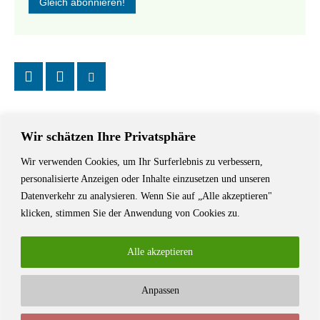
Wir schätzen Ihre Privatsphäre
Wir verwenden Cookies, um Ihr Surferlebnis zu verbessern,
Das Schriftstellerhaus ist ein beliebter Treffpunkt für Autorinnen und
personalisierte Anzeigen oder Inhalte einzusetzen und unseren
Autoren aus Stuttgart und der Region sowie ein Veranstaltungsort für
Datenverkehr zu analysieren. Wenn Sie auf „Alle akzeptieren"
Lesungen, Tagungen und Schreibwerkstätten.
klicken, stimmen Sie der Anwendung von Cookies zu.
Alle akzeptieren
Anpassen
© Stuttgarter Schriftstellerhaus