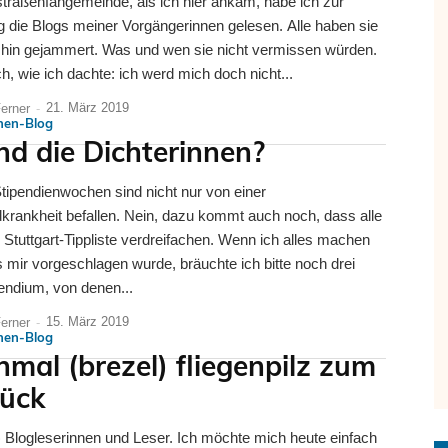
meinde, als ich hier ankam, habe ich zur
 die Blogs meiner Vorgängerinnen gelesen. Alle haben sie
hin gejammert. Was und wen sie nicht vermissen würden.
h, wie ich dachte: ich werd mich doch nicht...
21. März 2019
Ferner
-
nnen-Blog
nd die Dichterinnen?
Stipendienwochen sind nicht nur von einer
krankheit befallen. Nein, dazu kommt auch noch, dass alle
re Stuttgart-Tippliste verdreifachen. Wenn ich alles machen
mir vorgeschlagen wurde, bräuchte ich bitte noch drei
endium, von denen...
15. März 2019
Ferner
-
nnen-Blog
nmal (brezel) fliegenpilz zum
tück
) Blogleserinnen und Leser. Ich möchte mich heute einfach