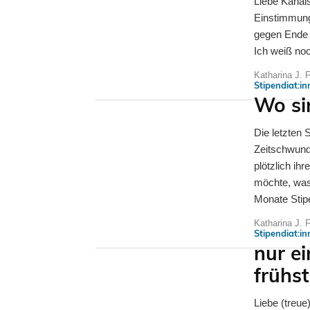
Liebe Kanalstraßenfange
Einstimmung
gegen Ende 
Ich weiß noc
Katharina J. 
Stipendiat:i
Wo si
Die letzten 
Zeitschwund
plötzlich ih
möchte, was 
Monate Stip
Katharina J. 
Stipendiat:i
nur ei
frühs
Liebe (treue