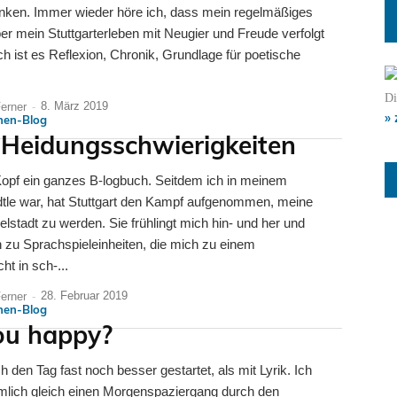
nken. Immer wieder höre ich, dass mein regelmäßiges
er mein Stuttgarterleben mit Neugier und Freude verfolgt
ch ist es Reflexion, Chronik, Grundlage für poetische
Di
8. März 2019
Ferner
-
» 
nnen-Blog
Heidungsschwierigkeiten
opf ein ganzes B-logbuch. Seitdem ich in meinem
tle war, hat Stuttgart den Kampf aufgenommen, meine
elstadt zu werden. Sie frühlingt mich hin- und her und
 zu Sprachspieleinheiten, die mich zu einem
t in sch-...
28. Februar 2019
Ferner
-
nnen-Blog
ou happy?
h den Tag fast noch besser gestartet, als mit Lyrik. Ich
mlich gleich einen Morgenspaziergang durch den