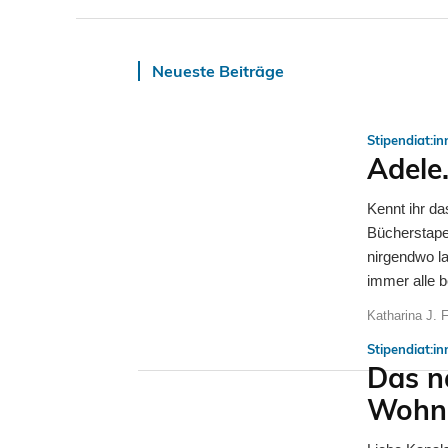
Neueste Beiträge
Stipendiat:i
Adele
Kennt ihr d
Bücherstape
nirgendwo l
immer alle be
Katharina J. 
Stipendiat:i
Das n
Wohng