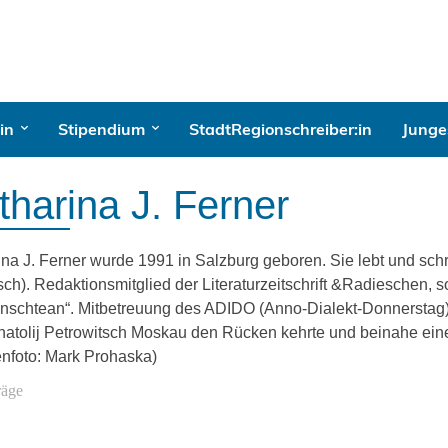
in
Stipendium
StadtRegionschreiber:in
Junges
tharina J. Ferner
ina J. Ferner wurde 1991 in Salzburg geboren. Sie lebt und schr
ch). Redaktionsmitglied der Literaturzeitschrift &Radieschen, so
nschtean“. Mitbetreuung des ADIDO (Anno-Dialekt-Donnerstag
natolij Petrowitsch Moskau den Rücken kehrte und beinahe eine
enfoto: Mark Prohaska)
räge