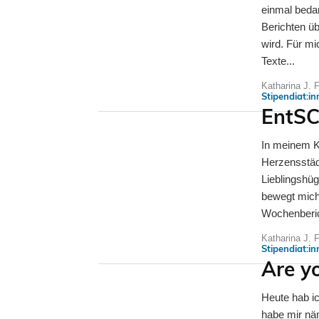
einmal beda
Berichten üb
wird. Für mi
Texte...
Katharina J. 
Stipendiat:i
EntSC
In meinem K
Herzensstäd
Lieblingshüg
bewegt mich
Wochenberich
Katharina J. 
Stipendiat:i
Are y
Heute hab ic
habe mir nä