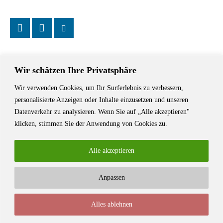
Wir schätzen Ihre Privatsphäre
Wir verwenden Cookies, um Ihr Surferlebnis zu verbessern,
Das Schriftstellerhaus ist ein beliebter Treffpunkt für Autorinnen und
personalisierte Anzeigen oder Inhalte einzusetzen und unseren
Autoren aus Stuttgart und der Region sowie ein Veranstaltungsort für
Datenverkehr zu analysieren. Wenn Sie auf „Alle akzeptieren"
Lesungen, Tagungen und Schreibwerkstätten.
klicken, stimmen Sie der Anwendung von Cookies zu.
Alle akzeptieren
Anpassen
© Stuttgarter Schriftstellerhaus
Alles ablehnen
Newsletter
Impressum / Kontakt