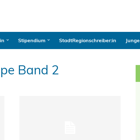
in
Stipendium
StadtRegionschreiber:in
Junges
ppe Band 2