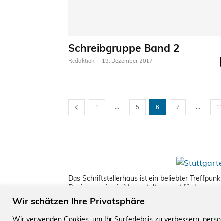
Schreibgruppe Band 2
Redaktion
-
19. Dezember 2017
...
...
1
5
6
7
1
Das Schriftstellerhaus ist ein beliebter Treffpu
Region sowie ein Veranstaltungsort für Lesung
Wir schätzen Ihre Privatsphäre
Wir verwenden Cookies, um Ihr Surferlebnis zu verbessern, perso