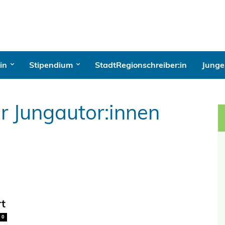
in
Stipendium
StadtRegionschreiber:in
Junges
ür Jungautor:innen
rt
0