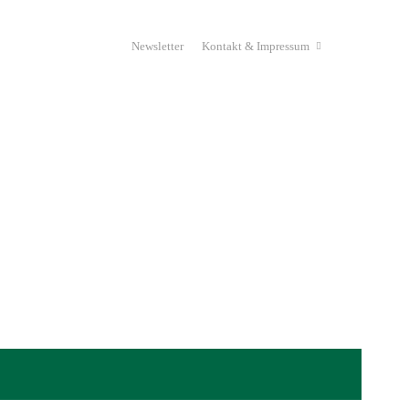
Newsletter
Kontakt & Impressum
eyJwb3J0cmFpdCI6Ik1laHIiLCJsYW5kc2NhcGUiOiJNZWhyI