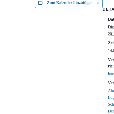
Zum Kalender hinzufügen
DETA
Da
Die
201
Zei
14:
Ver
rie:
Int
Ver
Abe
Log
Sch
Den