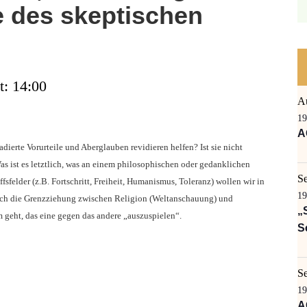
e des skeptischen
t: 14:00
A
19
A
dierte Vorurteile und Aberglauben revidieren helfen? Ist sie nicht
as ist es letztlich, was an einem philosophischen oder gedanklichen
S
felder (z.B. Fortschritt, Freiheit, Humanismus, Toleranz) wollen wir in
19
uch die Grenzziehung zwischen Religion (Weltanschauung) und
„
m geht, das eine gegen das andere „auszuspielen“.
S
S
19
A