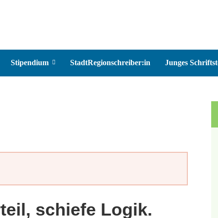
Stipendium
StadtRegionschreiber:in
Junges Schriftst
eil, schiefe Logik.