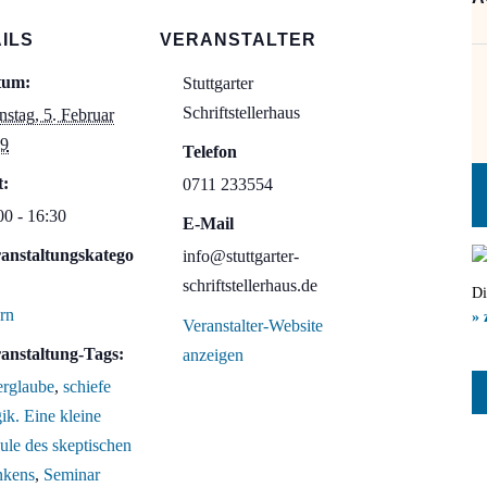
ILS
VERANSTALTER
tum:
Stuttgarter
Schriftstellerhaus
nstag, 5. Februar
9
Telefon
t:
0711 233554
00 - 16:30
E-Mail
anstaltungskatego
info@stuttgarter-
schriftstellerhaus.de
Di
ern
» 
Veranstalter-Website
anstaltung-Tags:
anzeigen
rglaube
,
schiefe
ik. Eine kleine
ule des skeptischen
kens
,
Seminar