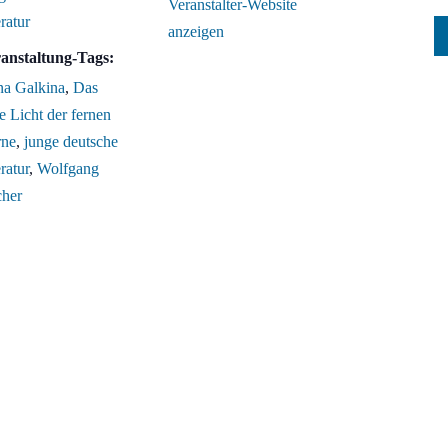
Veranstalter-Website
ratur
anzeigen
anstaltung-Tags:
a Galkina
,
Das
te Licht der fernen
rne
,
junge deutsche
ratur
,
Wolfgang
cher