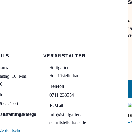
S
S
19
A
ILS
VERANSTALTER
tum:
Stuttgarter
Schriftstellerhaus
nstag, 10. Mai
6
Telefon
t:
0711 233554
30 - 21:00
E-Mail
anstaltungskatego
info@stuttgarter-
Di
schriftstellerhaus.de
» 
ge deutsche