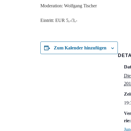
Moderation: Wolfgang Tischer
Eintritt: EUR 5,-/3,-
Zum Kalender hinzufügen
DETA
Da
Die
201
Zei
19:
Ver
rie:
Jun