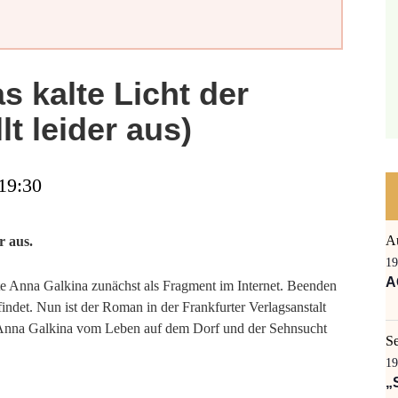
s kalte Licht der
lt leider aus)
 19:30
A
r aus.
19
A
hte Anna Galkina zunächst als Fragment im Internet. Beenden
findet. Nun ist der Roman in der Frankfurter Verlagsanstalt
lt Anna Galkina vom Leben auf dem Dorf und der Sehnsucht
S
19
„