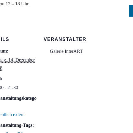
on 12 – 18 Uhr.
ILS
VERANSTALTER
tum:
Galerie InterART
itag, 14. Dezember
8
t:
00 - 21:30
anstaltungskatego
entlich extern
anstaltung-Tags: