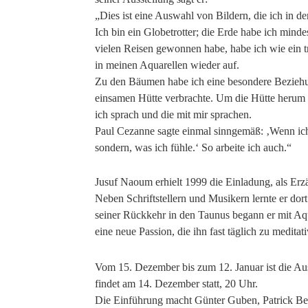
„Dies ist eine Auswahl von Bildern, die ich in d
Ich bin ein Globetrotter; die Erde habe ich mind
vielen Reisen gewonnen habe, habe ich wie ein 
in meinen Aquarellen wieder auf.
Zu den Bäumen habe ich eine besondere Beziehun
einsamen Hütte verbrachte. Um die Hütte herum 
ich sprach und die mit mir sprachen.
Paul Cezanne sagte einmal sinngemäß: ‚Wenn ich 
sondern, was ich fühle.‘ So arbeite ich auch.“
Jusuf Naoum erhielt 1999 die Einladung, als Erzä
Neben Schriftstellern und Musikern lernte er dor
seiner Rückkehr in den Taunus begann er mit Aqu
eine neue Passion, die ihn fast täglich zu medita
Vom 15. Dezember bis zum 12. Januar ist die Aus
findet am 14. Dezember statt, 20 Uhr.
Die Einführung macht Günter Guben, Patrick Beb