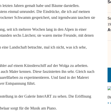
S
en letzten Jahren gemalt habe und Bäume darstellen.
estens einmal umrundet. Die Eindrücke, die ich auf meinen
trockener Schwamm gespeichert, und irgendwann tauchen sie
S
19
g, seit ich mehrere Wochen lang in den Alpen in einer
A
standen sechs Lärchen; sie waren meine Freunde, mit denen
eine Landschaft betrachte, mal ich nicht, was ich sehe,
hler auf einem Künstlerschiff auf der Wolga zu arbeiten.
t auch Maler kennen. Diese faszinierten ihn sehr. Gleich nach
arellfarben zu experimentieren. Und fand in der Malerei
tiver Entspannung führt.
stellung in der Galerie InterART zu sehen. Die Eröffnung
Di
» 
elaar sorgt für die Musik am Piano.