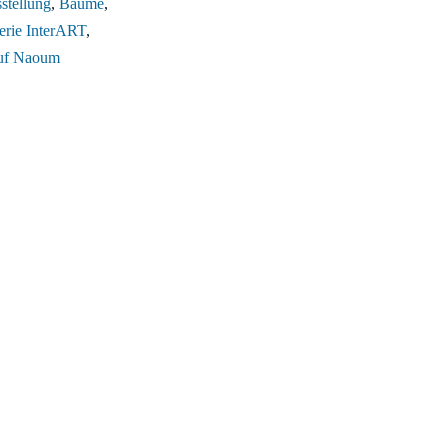
stellung
,
Bäume
,
erie InterART
,
uf Naoum