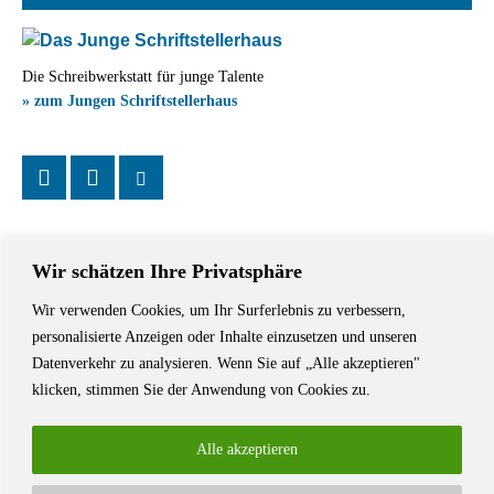
Die Schreibwerkstatt für junge Talente
» zum Jungen Schriftstellerhaus
Wir schätzen Ihre Privatsphäre
Wir verwenden Cookies, um Ihr Surferlebnis zu verbessern,
Das Schriftstellerhaus ist ein beliebter Treffpunkt für Autorinnen und
personalisierte Anzeigen oder Inhalte einzusetzen und unseren
Autoren aus Stuttgart und der Region sowie ein Veranstaltungsort für
Datenverkehr zu analysieren. Wenn Sie auf „Alle akzeptieren"
Lesungen, Tagungen und Schreibwerkstätten.
klicken, stimmen Sie der Anwendung von Cookies zu.
Alle akzeptieren