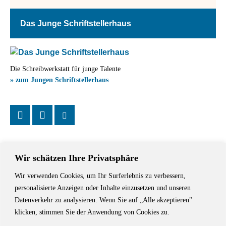
Das Junge Schriftstellerhaus
Die Schreibwerkstatt für junge Talente
» zum Jungen Schriftstellerhaus
Wir schätzen Ihre Privatsphäre
Wir verwenden Cookies, um Ihr Surferlebnis zu verbessern,
Das Schriftstellerhaus ist ein beliebter Treffpunkt für Autorinnen und
personalisierte Anzeigen oder Inhalte einzusetzen und unseren
Autoren aus Stuttgart und der Region sowie ein Veranstaltungsort für
Datenverkehr zu analysieren. Wenn Sie auf „Alle akzeptieren"
Lesungen, Tagungen und Schreibwerkstätten.
klicken, stimmen Sie der Anwendung von Cookies zu.