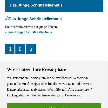
Das Junge Schriftstellerhaus
Die Schreibwerkstatt für junge Talente
» zum Jungen Schriftstellerhaus
Wir schätzen Ihre Privatsphäre
Wir verwenden Cookies, um Ihr Surferlebnis zu verbessern,
Das Schriftstellerhaus ist ein beliebter Treffpunkt für Autorinnen und
personalisierte Anzeigen oder Inhalte einzusetzen und unseren
Autoren aus Stuttgart und der Region sowie ein Veranstaltungsort für
Datenverkehr zu analysieren. Wenn Sie auf „Alle akzeptieren"
Lesungen, Tagungen und Schreibwerkstätten.
klicken, stimmen Sie der Anwendung von Cookies zu.