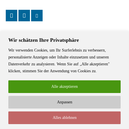
Wir schätzen Ihre Privatsphäre
Wir verwenden Cookies, um Ihr Surferlebnis zu verbessern,
Das Schriftstellerhaus ist ein beliebter Treffpunkt für Autorinnen und
personalisierte Anzeigen oder Inhalte einzusetzen und unseren
Autoren aus Stuttgart und der Region sowie ein Veranstaltungsort für
Datenverkehr zu analysieren. Wenn Sie auf „Alle akzeptieren"
Lesungen, Tagungen und Schreibwerkstätten.
klicken, stimmen Sie der Anwendung von Cookies zu.
Alle akzeptieren
Anpassen
© Stuttgarter Schriftstellerhaus
Alles ablehnen
Newsletter
Impressum / Kontakt