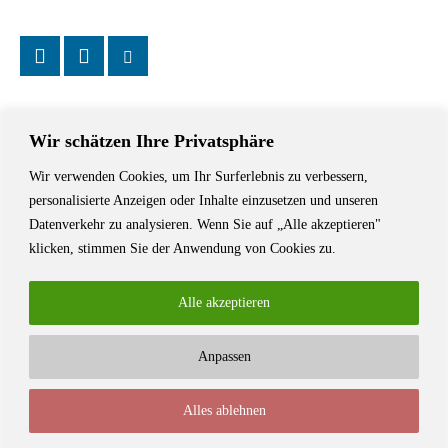
Wir schätzen Ihre Privatsphäre
Wir verwenden Cookies, um Ihr Surferlebnis zu verbessern,
Das Schriftstellerhaus ist ein beliebter Treffpunkt für Autorinnen und
personalisierte Anzeigen oder Inhalte einzusetzen und unseren
Autoren aus Stuttgart und der Region sowie ein Veranstaltungsort für
Datenverkehr zu analysieren. Wenn Sie auf „Alle akzeptieren"
Lesungen, Tagungen und Schreibwerkstätten.
klicken, stimmen Sie der Anwendung von Cookies zu.
Alle akzeptieren
Anpassen
© Stuttgarter Schriftstellerhaus
Alles ablehnen
Newsletter
Impressum / Kontakt