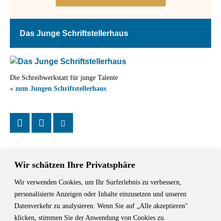
Das Junge Schriftstellerhaus
Die Schreibwerkstatt für junge Talente
» zum Jungen Schriftstellerhaus
Wir schätzen Ihre Privatsphäre
Wir verwenden Cookies, um Ihr Surferlebnis zu verbessern,
Das Schriftstellerhaus ist ein beliebter Treffpunkt für Autorinnen und
personalisierte Anzeigen oder Inhalte einzusetzen und unseren
Autoren aus Stuttgart und der Region sowie ein Veranstaltungsort für
Datenverkehr zu analysieren. Wenn Sie auf „Alle akzeptieren"
Lesungen, Tagungen und Schreibwerkstätten.
klicken, stimmen Sie der Anwendung von Cookies zu.