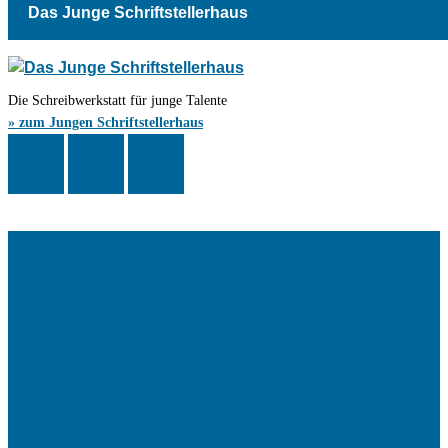
Das Junge Schriftstellerhaus
Die Schreibwerkstatt für junge Talente
» zum Jungen Schriftstellerhaus
Das Schriftstellerhaus ist ein beliebter Treffpunkt für Autorinnen und
Autoren aus Stuttgart und der Region sowie ein Veranstaltungsort für
Lesungen, Tagungen und Schreibwerkstätten.