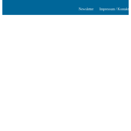
© Stuttgarter Schriftstellerhaus
Newsletter
Impressum / Kontakt