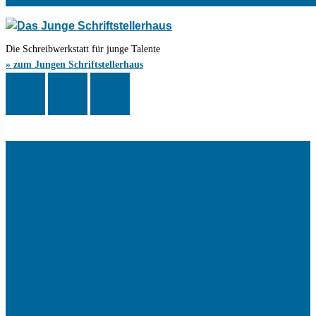
Die Schreibwerkstatt für junge Talente
» zum Jungen Schriftstellerhaus
Das Schriftstellerhaus ist ein beliebter Treffpunkt für Autorinnen und
Autoren aus Stuttgart und der Region sowie ein Veranstaltungsort für
Lesungen, Tagungen und Schreibwerkstätten.