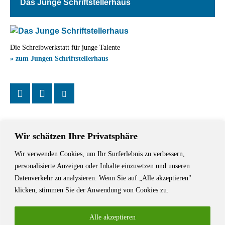
Das Junge Schriftstellerhaus
Die Schreibwerkstatt für junge Talente
» zum Jungen Schriftstellerhaus
Wir schätzen Ihre Privatsphäre
Wir verwenden Cookies, um Ihr Surferlebnis zu verbessern,
Das Schriftstellerhaus ist ein beliebter Treffpunkt für Autorinnen und
personalisierte Anzeigen oder Inhalte einzusetzen und unseren
Autoren aus Stuttgart und der Region sowie ein Veranstaltungsort für
Datenverkehr zu analysieren. Wenn Sie auf „Alle akzeptieren"
Lesungen, Tagungen und Schreibwerkstätten.
klicken, stimmen Sie der Anwendung von Cookies zu.
Alle akzeptieren