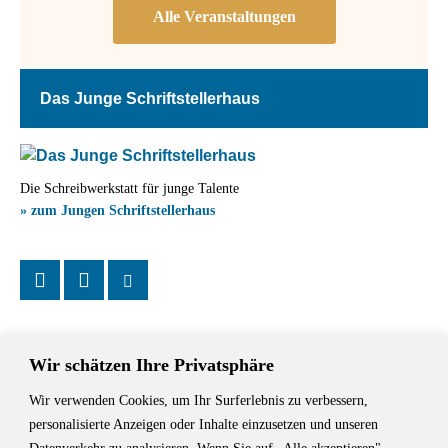
Das Junge Schriftstellerhaus
Die Schreibwerkstatt für junge Talente
» zum Jungen Schriftstellerhaus
Wir schätzen Ihre Privatsphäre
Wir verwenden Cookies, um Ihr Surferlebnis zu verbessern,
Das Schriftstellerhaus ist ein beliebter Treffpunkt für Autorinnen und
personalisierte Anzeigen oder Inhalte einzusetzen und unseren
Autoren aus Stuttgart und der Region sowie ein Veranstaltungsort für