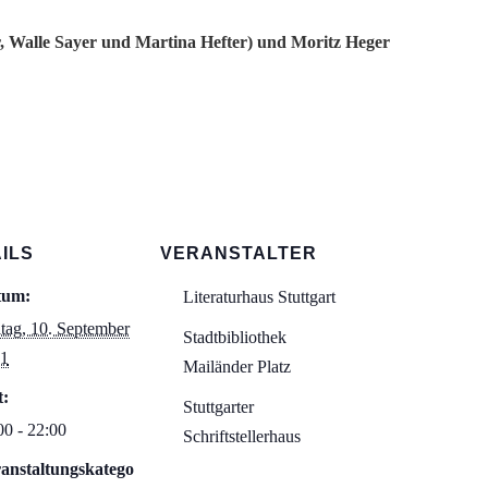
r, Walle Sayer und Martina Hefter) und Moritz Heger
ILS
VERANSTALTER
tum:
Literaturhaus Stuttgart
itag, 10. September
Stadtbibliothek
1
Mailänder Platz
t:
Stuttgarter
00 - 22:00
Schriftstellerhaus
anstaltungskatego