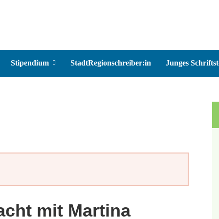
Stipendium
StadtRegionschreiber:in
Junges Schriftst
acht mit Martina