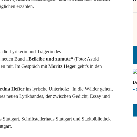
glichen erzählen.
 die Lyrikerin und Trägerin des
m neuen Band
„Beileibe und zumute“
(Foto: Astrid
nen mit. Im Gespräch mit
Moritz Heger
geht’s in den
Di
tina Hefter
ins lyrische Unterholz: „In die Wälder gehen,
» 
 ihres neuen Lyrikbandes, der zwischen Gedicht, Essay und
Stuttgart, Schriftstellerhaus Stuttgart und Stadtbibliothek
ttgart.