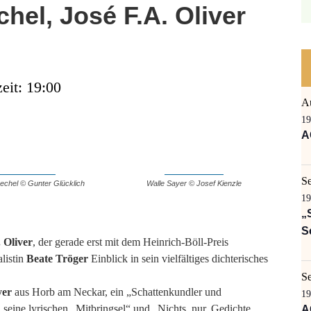
chel, José F.A. Oliver
eit: 19:00
A
19
A
S
echel © Gunter Glücklich
Walle Sayer © Josef Kienzle
19
„
S
 Oliver
, der gerade erst mit dem Heinrich-Böll-Preis
listin
Beate Tröger
Einblick in sein vielfältiges dichterisches
S
yer
aus Horb am Neckar, ein „Schattenkundler und
19
seine lyrischen „Mitbringsel“ und „Nichts, nur. Gedichte
A