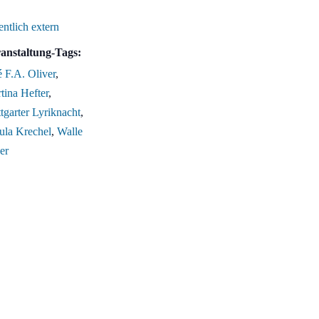
entlich extern
anstaltung-Tags:
é F.A. Oliver
,
tina Hefter
,
ttgarter Lyriknacht
,
ula Krechel
,
Walle
er