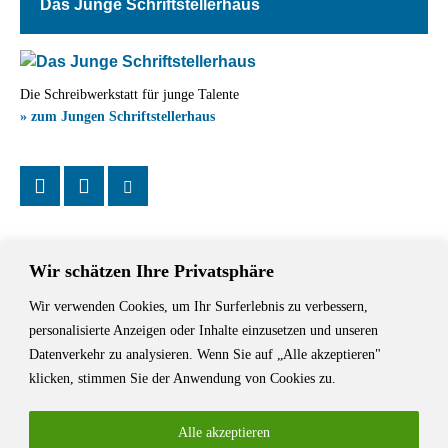
Das Junge Schriftstellerhaus
Die Schreibwerkstatt für junge Talente
» zum Jungen Schriftstellerhaus
Wir schätzen Ihre Privatsphäre
Wir verwenden Cookies, um Ihr Surferlebnis zu verbessern,
Das Schriftstellerhaus ist ein beliebter Treffpunkt für Autorinnen und
personalisierte Anzeigen oder Inhalte einzusetzen und unseren
Autoren aus Stuttgart und der Region sowie ein Veranstaltungsort für
Datenverkehr zu analysieren. Wenn Sie auf „Alle akzeptieren"
Lesungen, Tagungen und Schreibwerkstätten.
klicken, stimmen Sie der Anwendung von Cookies zu.
Alle akzeptieren