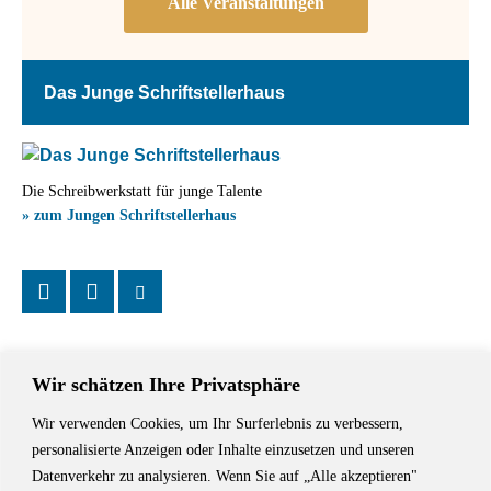
Das Junge Schriftstellerhaus
Die Schreibwerkstatt für junge Talente
» zum Jungen Schriftstellerhaus
Wir schätzen Ihre Privatsphäre
Wir verwenden Cookies, um Ihr Surferlebnis zu verbessern,
Das Schriftstellerhaus ist ein beliebter Treffpunkt für Autorinnen und
personalisierte Anzeigen oder Inhalte einzusetzen und unseren
Autoren aus Stuttgart und der Region sowie ein Veranstaltungsort für
Datenverkehr zu analysieren. Wenn Sie auf „Alle akzeptieren"
Lesungen, Tagungen und Schreibwerkstätten.