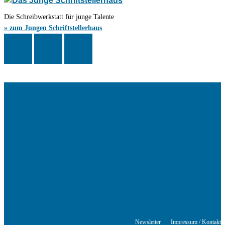
Die Schreibwerkstatt für junge Talente
» zum Jungen Schriftstellerhaus
Das Schriftstellerhaus ist ein beliebter Treffpunkt für Autorinnen und
Autoren aus Stuttgart und der Region sowie ein Veranstaltungsort für
Lesungen, Tagungen und Schreibwerkstätten.
© Stuttgarter Schriftstellerhaus
Newsletter
Impressum / Kontakt