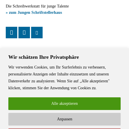
Die Schreibwerkstatt für junge Talente
» zum Jungen Schriftstellerhaus
Wir schätzen Ihre Privatsphäre
Wir verwenden Cookies, um Ihr Surferlebnis zu verbessern,
Das Schriftstellerhaus ist ein beliebter Treffpunkt für Autorinnen und
personalisierte Anzeigen oder Inhalte einzusetzen und unseren
Autoren aus Stuttgart und der Region sowie ein Veranstaltungsort für
Datenverkehr zu analysieren. Wenn Sie auf „Alle akzeptieren"
Lesungen, Tagungen und Schreibwerkstätten.
klicken, stimmen Sie der Anwendung von Cookies zu.
Alle akzeptieren
Anpassen
© Stuttgarter Schriftstellerhaus