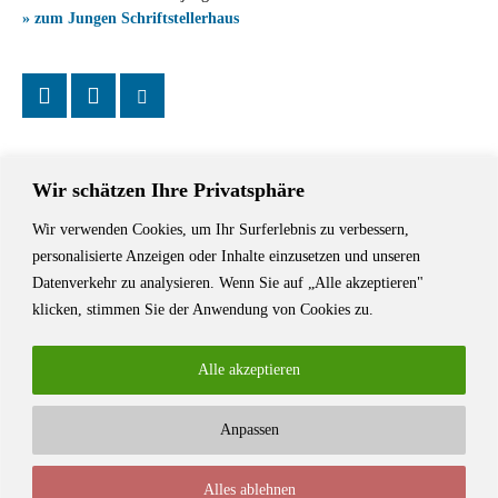
» zum Jungen Schriftstellerhaus
Wir schätzen Ihre Privatsphäre
Wir verwenden Cookies, um Ihr Surferlebnis zu verbessern,
Das Schriftstellerhaus ist ein beliebter Treffpunkt für Autorinnen und
personalisierte Anzeigen oder Inhalte einzusetzen und unseren
Autoren aus Stuttgart und der Region sowie ein Veranstaltungsort für
Datenverkehr zu analysieren. Wenn Sie auf „Alle akzeptieren"
Lesungen, Tagungen und Schreibwerkstätten.
klicken, stimmen Sie der Anwendung von Cookies zu.
Alle akzeptieren
Anpassen
© Stuttgarter Schriftstellerhaus
Alles ablehnen