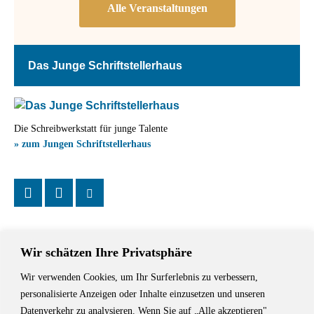
Das Junge Schriftstellerhaus
Die Schreibwerkstatt für junge Talente
» zum Jungen Schriftstellerhaus
Wir schätzen Ihre Privatsphäre
Wir verwenden Cookies, um Ihr Surferlebnis zu verbessern,
Das Schriftstellerhaus ist ein beliebter Treffpunkt für Autorinnen und
personalisierte Anzeigen oder Inhalte einzusetzen und unseren
Autoren aus Stuttgart und der Region sowie ein Veranstaltungsort für
Datenverkehr zu analysieren. Wenn Sie auf „Alle akzeptieren"