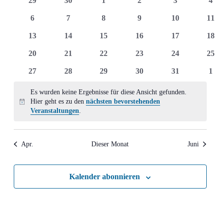
29
30
1
2
3
4
Ansich
Veranstaltungen
Veranstaltungen
Veranstaltungen
Veranstaltungen
Veranstaltungen
Veranstaltun
Ver
0
0
0
0
0
0
6
7
8
9
10
11
Naviga
Veranstaltungen
Veranstaltungen
Veranstaltungen
Veranstaltungen
Veranstaltung
Ver
0
0
0
0
0
0
13
14
15
16
17
18
Veranstaltungen
Veranstaltungen
Veranstaltungen
Veranstaltungen
Veranstaltung
Ver
0
0
0
0
0
0
20
21
22
23
24
25
Veranstaltungen
Veranstaltungen
Veranstaltungen
Veranstaltungen
Veranstaltung
Ver
0
0
0
0
0
0
27
28
29
30
31
1
Veranstaltungen
Veranstaltungen
Veranstaltungen
Veranstaltungen
Veranstaltung
Ver
Es wurden keine Ergebnisse für diese Ansicht gefunden.
Hier geht es zu den
nächsten bevorstehenden
Hinweis
Veranstaltungen
.
Apr.
Dieser Monat
Juni
Kalender abonnieren