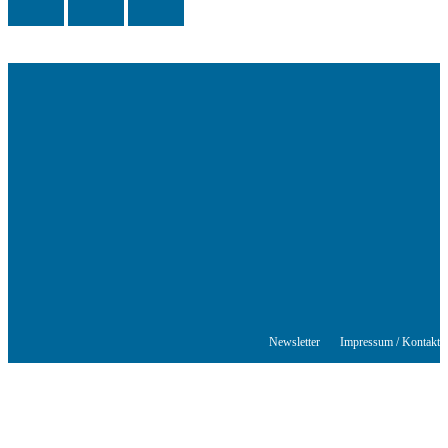
Das Schriftstellerhaus ist ein beliebter Treffpunkt für Autorinnen und
Autoren aus Stuttgart und der Region sowie ein Veranstaltungsort für
Lesungen, Tagungen und Schreibwerkstätten.
© Stuttgarter Schriftstellerhaus
Newsletter
Impressum / Kontakt