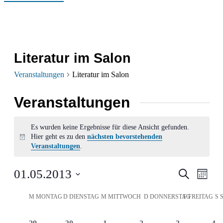
Literatur im Salon
Veranstaltungen
Literatur im Salon
Veranstaltungen
Es wurden keine Ergebnisse für diese Ansicht gefunden.
Hier geht es zu den
nächsten bevorstehenden
Hinweis
Veranstaltungen
.
Verans
Ver
01.05.2013
Suche
Monat
Ans
Datum
Suche
Kalender
M
MONTAG
D
DIENSTAG
M
MITTWOCH
D
DONNERSTAG
F
FREITAG
S
wählen.
Nav
und
von
0
0
0
0
0
0