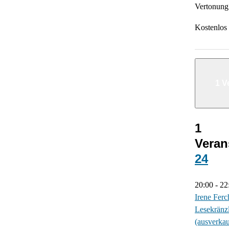
Vertonung
Kostenlos
1 V
1
Veran
24
20:00
-
22
Irene Ferch
Lesekränz
(ausverkau