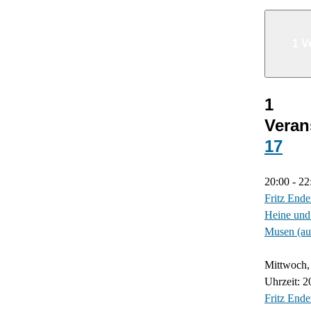
1 V
1
Veran
17
20:00
-
22
Fritz End
Heine und
Musen (au
Mittwoch, 
Uhrzeit: 2
Fritz End