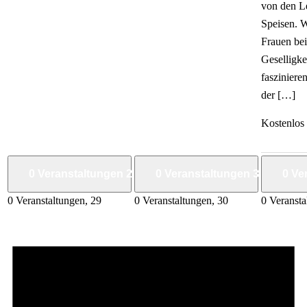
von den L
Speisen. W
Frauen bei
Geselligke
faszinier
der […]
Kostenlos
0 Veranstaltungen
29
0 Veranstaltungen
30
0 Ve
0 Veranstaltungen,
29
0 Veranstaltungen,
30
0 Veranst