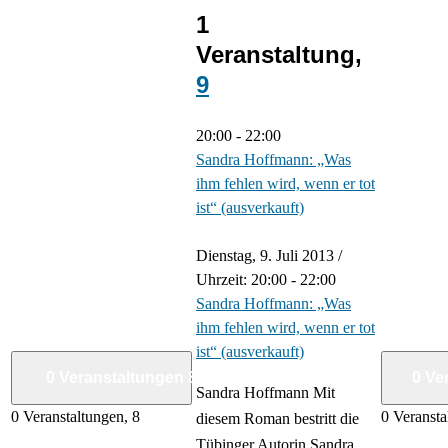
1
Veranstaltung,
9
20:00
-
22:00
Sandra Hoffmann: „Was
ihm fehlen wird, wenn er tot
ist“ (ausverkauft)
Dienstag, 9. Juli 2013 /
Uhrzeit: 20:00
-
22:00
Sandra Hoffmann: „Was
ihm fehlen wird, wenn er tot
ist“ (ausverkauft)
0 Veranstaltungen
8
0 Ve
Sandra Hoffmann Mit
0 Veranstaltungen,
8
0 Veranst
diesem Roman bestritt die
Tübinger Autorin Sandra