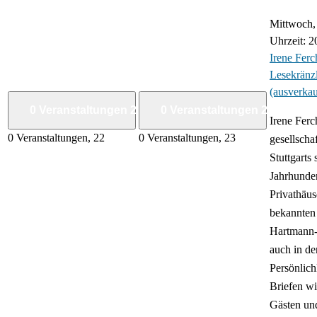
Mittwoch, 
Uhrzeit: 2
Irene Ferch
Lesekränz
(ausverkau
0 Veranstaltungen
22
0 Veranstaltungen
23
Irene Ferc
0 Veranstaltungen,
22
0 Veranstaltungen,
23
gesellscha
Stuttgarts 
Jahrhunder
Privathäus
bekannten 
Hartmann-
auch in de
Persönlich
Briefen wi
Gästen un