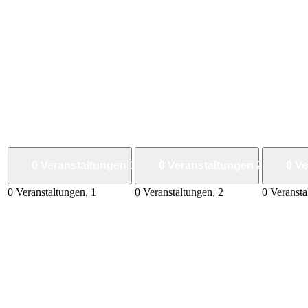
0 Veranstaltungen
1
0 Veranstaltungen
2
0 V
0 Veranstaltungen,
1
0 Veranstaltungen,
2
0 Veranst