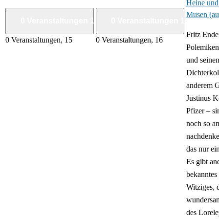
Heine und
Musen (au
0 Veranstaltungen
15
0 Veranstaltungen
16
Fritz End
0 Veranstaltungen,
15
0 Veranstaltungen,
16
Polemiken
und seine
Dichterkol
anderem G
Justinus K
Pfizer – s
noch so a
nachdenke
das nur ei
Es gibt an
bekanntes 
Witziges, 
wundersam
des Lorele