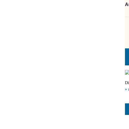
A
Di
» 