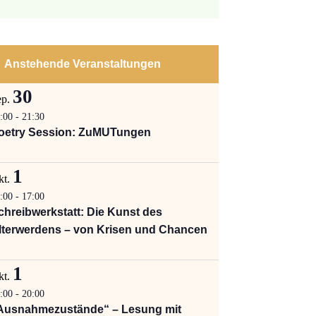
ion
,
Anstehende Veranstaltungen
n
30
ep.
:00
-
21:30
oetry Session: ZuMUTungen
1
kt.
:00
-
17:00
chreibwerkstatt: Die Kunst des
lterwerdens – von Krisen und Chancen
1
kt.
:00
-
20:00
Ausnahmezustände“ – Lesung mit