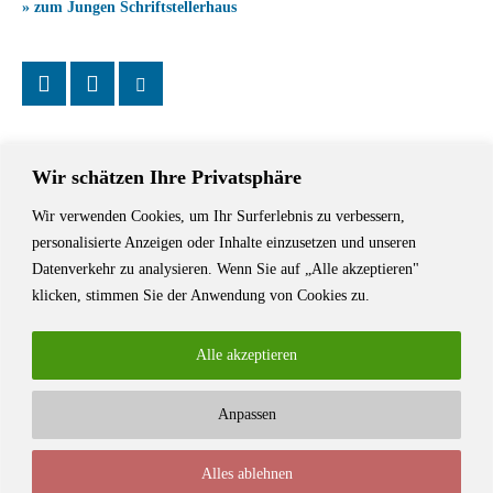
» zum Jungen Schriftstellerhaus
Wir schätzen Ihre Privatsphäre
Wir verwenden Cookies, um Ihr Surferlebnis zu verbessern,
Das Schriftstellerhaus ist ein beliebter Treffpunkt für Autorinnen und
personalisierte Anzeigen oder Inhalte einzusetzen und unseren
Autoren aus Stuttgart und der Region sowie ein Veranstaltungsort für
Datenverkehr zu analysieren. Wenn Sie auf „Alle akzeptieren"
Lesungen, Tagungen und Schreibwerkstätten.
klicken, stimmen Sie der Anwendung von Cookies zu.
Alle akzeptieren
Anpassen
© Stuttgarter Schriftstellerhaus
Alles ablehnen