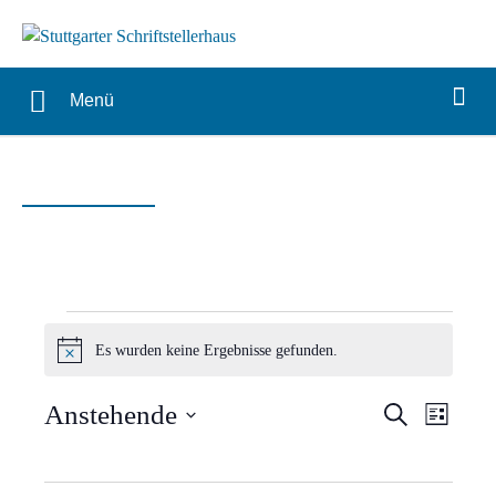
Menü
Veranstaltungen
Es wurden keine Ergebnisse gefunden.
Hinweis
Verans
Vera
Anstehende
Suche
Liste
Ansi
Suche
Datum
Navi
wählen.