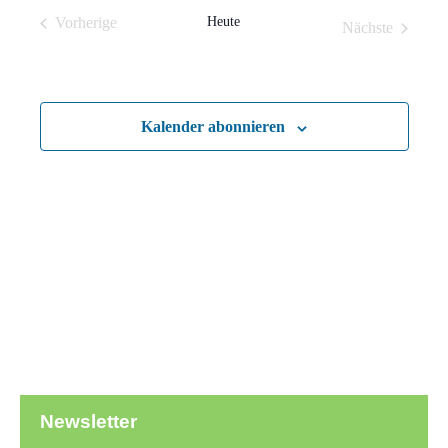
und
Vorherige
Heute
Nächste
Ansich
Veranstaltungen
Veranstaltun
Naviga
Kalender abonnieren
Newsletter