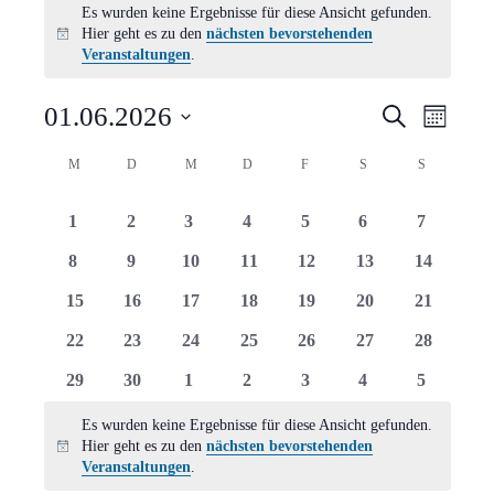
Es wurden keine Ergebnisse für diese Ansicht gefunden.
Hier geht es zu den
nächsten bevorstehenden
Hinweis
Veranstaltungen
.
Verans
Vera
01.06.2026
Suche
Monat
Ansi
Suche
Datum
Kalender
M
MONTAG
D
DIENSTAG
M
MITTWOCH
D
DONNERSTAG
F
FREITAG
S
SAMSTAG
S
SONNTAG
Navi
wählen.
und
von
0
0
0
0
0
0
0
1
2
3
4
5
6
7
Ansich
Veranstaltungen
Veranstaltungen
Veranstaltungen
Veranstaltungen
Veranstaltungen
Veranstaltungen
Veranstaltungen
Veranstal
0
0
0
0
0
0
0
8
9
10
11
12
13
14
Naviga
Veranstaltungen
Veranstaltungen
Veranstaltungen
Veranstaltungen
Veranstaltungen
Veranstaltungen
Veranstal
0
0
0
0
0
0
0
15
16
17
18
19
20
21
Veranstaltungen
Veranstaltungen
Veranstaltungen
Veranstaltungen
Veranstaltungen
Veranstaltungen
Veranstal
0
0
0
0
0
0
0
22
23
24
25
26
27
28
Veranstaltungen
Veranstaltungen
Veranstaltungen
Veranstaltungen
Veranstaltungen
Veranstaltungen
Veranstal
0
0
0
0
0
0
0
29
30
1
2
3
4
5
Veranstaltungen
Veranstaltungen
Veranstaltungen
Veranstaltungen
Veranstaltungen
Veranstaltungen
Veranstal
Es wurden keine Ergebnisse für diese Ansicht gefunden.
Hier geht es zu den
nächsten bevorstehenden
Hinweis
Veranstaltungen
.